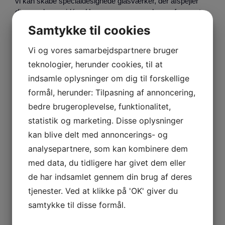
vi kan skabe specialdesignede glasværker, der afspejler
dine ønsker og idéer. Hver opgave er en chance for os at
udfolde kreativiteten og levere skræddersyede løsninger,
Samtykke til cookies
der passer perfekt til din vision.
Vi og vores samarbejdspartnere bruger
Se vores opgaver her
teknologier, herunder cookies, til at
indsamle oplysninger om dig til forskellige
formål, herunder: Tilpasning af annoncering,
bedre brugeroplevelse, funktionalitet,
statistik og marketing. Disse oplysninger
kan blive delt med annoncerings- og
analysepartnere, som kan kombinere dem
med data, du tidligere har givet dem eller
de har indsamlet gennem din brug af deres
tjenester. Ved at klikke på 'OK' giver du
samtykke til disse formål.