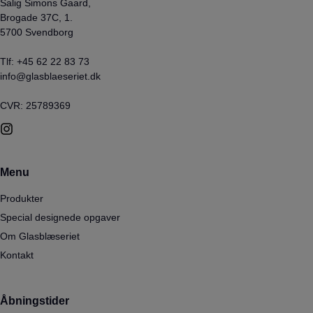
Salig Simons Gaard,
Brogade 37C, 1.
5700 Svendborg
Tlf:
+45 62 22 83 73
info@glasblaeseriet.dk
CVR: 25789369
Menu
Produkter
Special designede opgaver
Om Glasblæseriet
Kontakt
Åbningstider